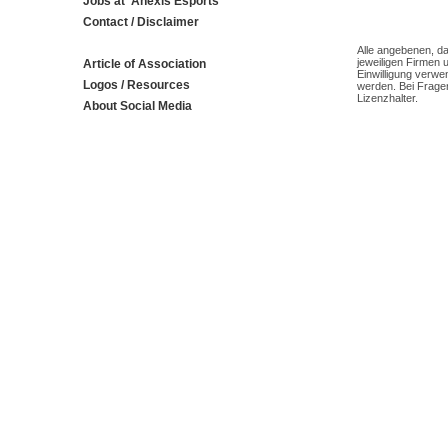
Jobs at 'Anexis Esports'
Contact / Disclaimer
Alle angebenen, da
jeweiligen Firmen 
Article of Association
Einwilligung verwe
Logos / Resources
werden. Bei Fragen
Lizenzhalter.
About Social Media