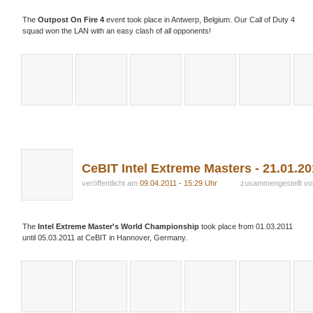
The
Outpost On Fire 4
event took place in Antwerp, Belgium. Our Call of Duty 4
squad won the LAN with an easy clash of all opponents!
CeBIT Intel Extreme Masters - 21.01.2
veröffentlicht am
09.04.2011 - 15:29 Uhr
zusammengestellt v
The
Intel Extreme Master's World Championship
took place from 01.03.2011
until 05.03.2011 at CeBIT in Hannover, Germany.