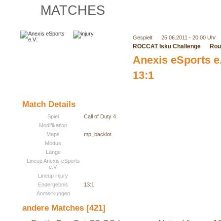
MATCHES
Gespielt
25.06.2011 - 20:00 Uhr
ROCCAT Isku Challenge
Rou
Anexis eSports e
13:1
Match Details
Spiel
Call of Duty 4
Modifikation
Maps
mp_backlot
Modus
Länge
Lineup Anexis eSports
e.V.
Lineup injury
Endergebnis
13:1
Anmerkungen
andere Matches [421]