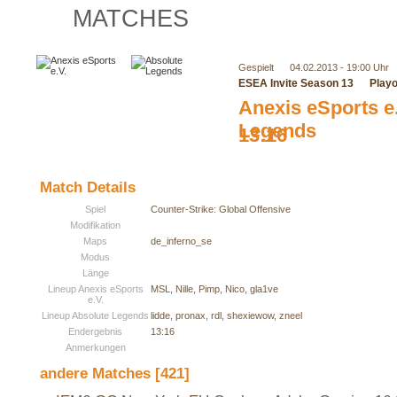
MATCHES
Gespielt
04.02.2013 - 19:00 Uhr
ESEA Invite Season 13
Playo
Anexis eSports e
Legends
13:16
Match Details
Spiel
Counter-Strike: Global Offensive
Modifikation
Maps
de_inferno_se
Modus
Länge
Lineup Anexis eSports
MSL, Nille, Pimp, Nico, gla1ve
e.V.
Lineup Absolute Legends
lidde, pronax, rdl, shexiewow, zneel
Endergebnis
13:16
Anmerkungen
andere Matches [421]