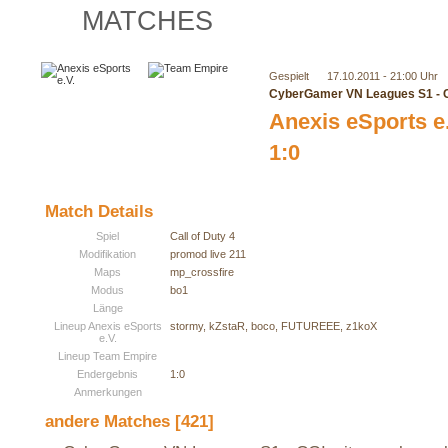
MATCHES
Gespielt
17.10.2011 - 21:00 Uhr
CyberGamer VN Leagues S1 - C
Anexis eSports e
1:0
Match Details
Spiel
Call of Duty 4
Modifikation
promod live 211
Maps
mp_crossfire
Modus
bo1
Länge
Lineup Anexis eSports
stormy, kZstaR, boco, FUTUREEE, z1koX
e.V.
Lineup Team Empire
Endergebnis
1:0
Anmerkungen
andere Matches [421]