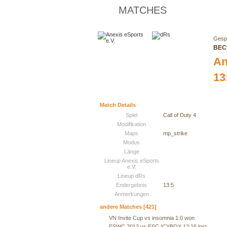
MATCHES
Gespi
BEC
An
13
Match Details
Spiel
Call of Duty 4
Modifikation
Maps
mp_strike
Modus
Länge
Lineup Anexis eSports
e.V.
Lineup dRs
Endergebnis
13:5
Anmerkungen
andere Matches [421]
VN Invite Cup vs insomnia 1:0 won
ESWC 2012 vs ESC ICYBOX 12:16 lost