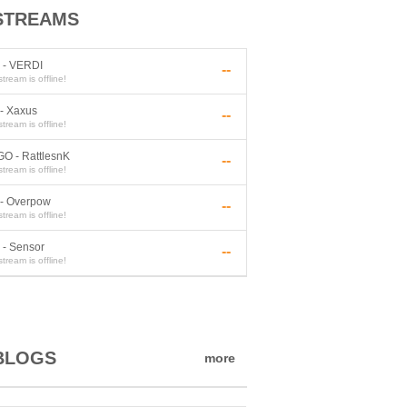
STREAMS
 - VERDI
--
stream is
offline
!
- Xaxus
--
stream is
offline
!
O - RattlesnK
--
stream is
offline
!
 - Overpow
--
stream is
offline
!
 - Sensor
--
stream is
offline
!
BLOGS
more