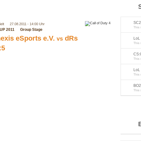
SC2
elt
27.08.2011 - 14:00 Uhr
This 
UP 2011
Group Stage
exis eSports e.V.
dRs
vs
LoL 
This 
:5
CS:G
This 
LoL
This 
BO2
This 