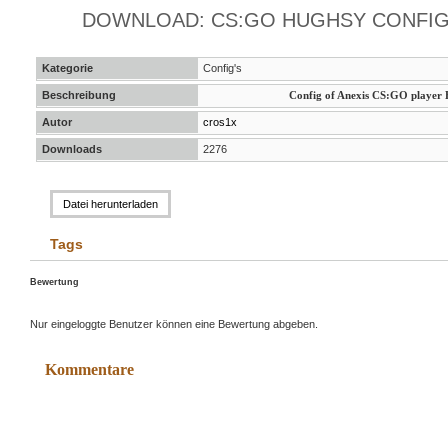
DOWNLOAD: CS:GO HUGHSY CONFI
Kategorie
Config's
Beschreibung
Config of Anexis CS:GO player
Autor
cros1x
Downloads
2276
Datei herunterladen
Tags
Bewertung
Nur eingeloggte Benutzer können eine Bewertung abgeben.
Kommentare