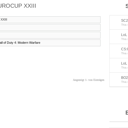
ROCUP XXIII
XXIII
SC2
This 
LoL 
This 
all of Duty 4: Modern Warfare
CS:G
This 
LoL
This 
BO2
Angezeigt 1- von Einträgen
This 