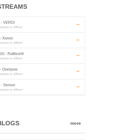
STREAMS
 - VERDI
--
stream is
offline
!
- Xaxus
--
stream is
offline
!
O - RattlesnK
--
stream is
offline
!
 - Overpow
--
stream is
offline
!
 - Sensor
--
stream is
offline
!
BLOGS
more