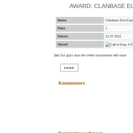
AWARD: CLANBASE EU
Name
Clanbase EuroCup 
Platz
1
Datum
21.07.2011
Squad
C
1st
Our guys won the online tournament with ease
zurück.
Kommentare